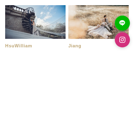
HsuWilliam
Jiang
評價
感謝拍攝團隊❤️
從我們決定好2個月內結婚 就開
非常感謝帝芬妮的專業服務及服
始瘋狂的找婚紗...
務品質，工作人...
陳秉科
YangAbby
帝芬妮
墾丁婚紗攝影之旅