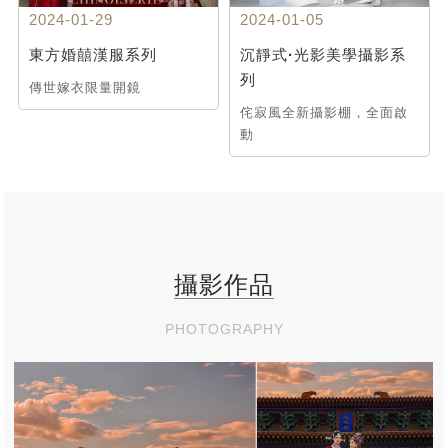
2024-01-29
2024-01-05
東方婚囍漢服系列
沉靜式·光影美學攝影系
列
傳世嫁衣限量開鏡
侘寂風全新攝影棚，全面啟
動
攝影作品
PHOTOGRAPHY