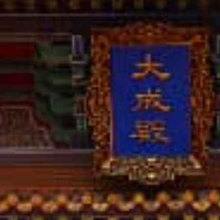
撥打
CONTACT
諮詢
CONSULTATION
地址
ADDRESS