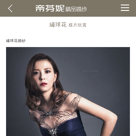
繡球花
樣片欣賞
繡球花婚紗
關於帝芬妮
ABOUT
海外
OVERSEA