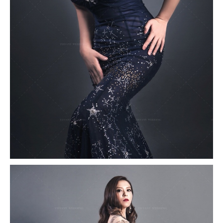
撥打
CONTACT
諮詢
CONSULTATION
地址
ADDRESS