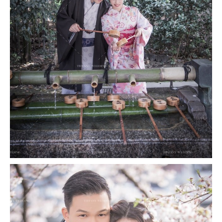
撥打
CONTACT
諮詢
CONSULTATION
地址
ADDRESS