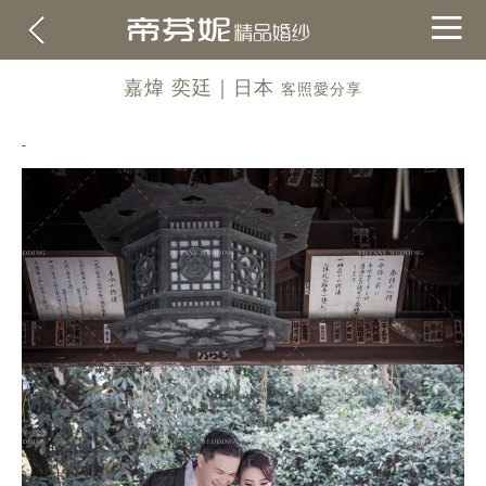
嘉煒 奕廷｜日本
客照愛分享
-
關於帝芬妮
ABOUT
海外
OVERSEA