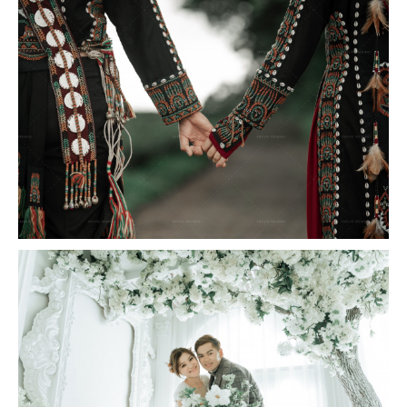
撥打
CONTACT
諮詢
CONSULTATION
地址
ADDRESS