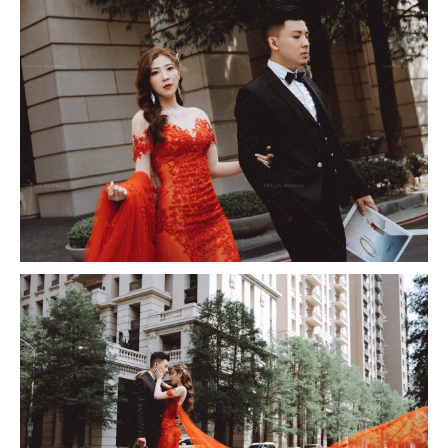
撥打
CONTACT
諮詢
CONSULTATION
地址
ADDRESS