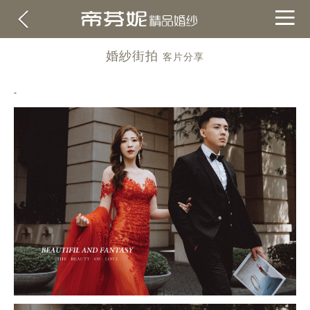
婚紗街拍
客片分享
-
關於帝芬妮
ABOUT
海外
OVERSEA