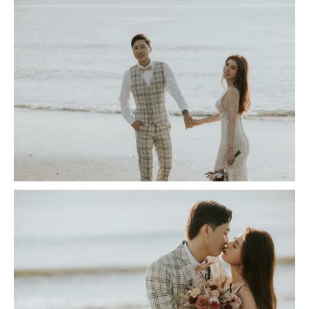
撥打
CONTACT
諮詢
CONSULTATION
地址
ADDRESS