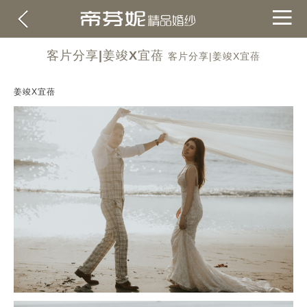
客片分享|姜竣X宜蓓
客片分享|姜竣X宜蓓
姜竣X宜蓓
關於帝芬妮
ABOUT
海外
OVERSEA