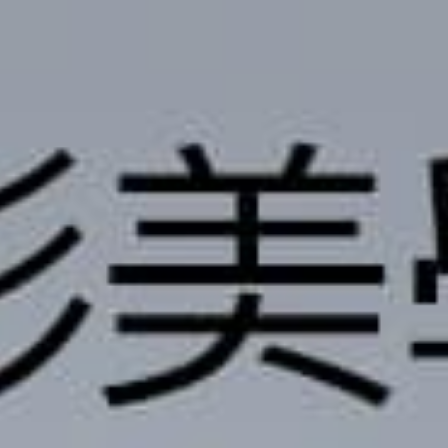
撥打
CONTACT
諮詢
CONSULTATION
地址
ADDRESS