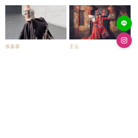
張嘉蓉
王云
超推帝芬妮婚紗
很推薦的婚紗公司
在網路上看到帝芬妮的作品後，
禮服很多很美，各式風格中西式
決定先去諮詢，...
都有，會有選擇...
LiYaling
羅人豪
謝謝帝芬妮團隊完...
婚紗攝影