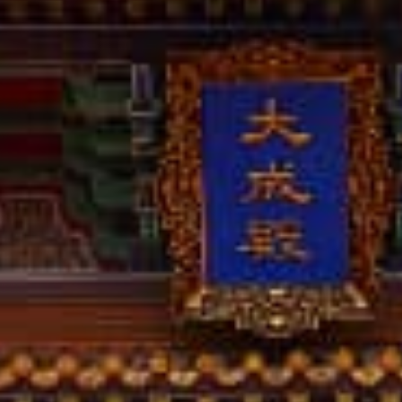
撥打
CONTACT
諮詢
CONSULTATION
地址
ADDRESS