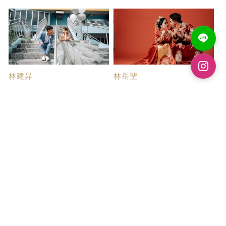
林建昇
林岳聖
超優質帝芬妮婚紗
很棒的一次體驗
尋找婚紗公司的時候，因為沒有
今年四月參加人生第一場婚紗展
太多時間可以去...
後就決定給帝芬...
張翊致
阮子芸
唯美又俏皮的婚紗
超喜歡小宇老師的...