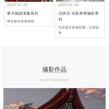
2024-01-29
2024-01-05
東方婚囍漢服系列
沉靜式·光影美學攝影系
列
傳世嫁衣限量開鏡
侘寂風全新攝影棚，全面啟
動
攝影作品
PHOTOGRAPHY