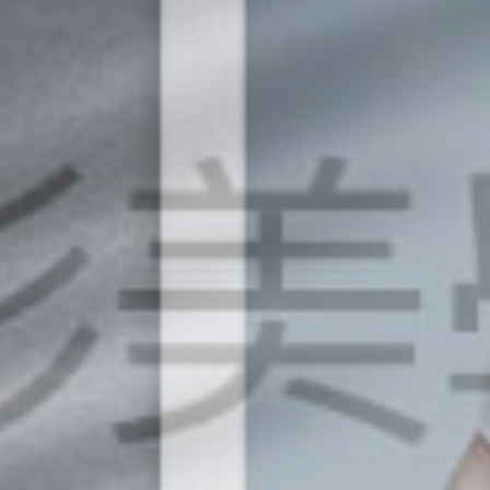
撥打
CONTACT
諮詢
CONSULTATION
地址
ADDRESS