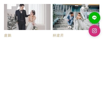
盧鵬
林建昇
婚紗推薦
超優質帝芬妮婚紗
通過學姊的介紹知道了帝芬妮婚
尋找婚紗公司的時候，因為沒有
紗，我們第一間...
太多時間可以去...
張雅雯
張嘉蓉
婚紗拍攝心得
超推帝芬妮婚紗