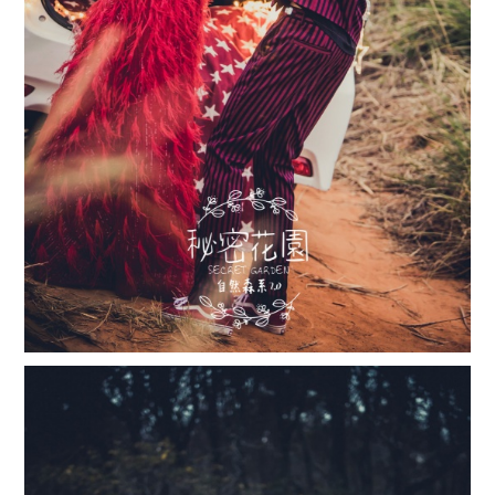
撥打
CONTACT
諮詢
CONSULTATION
地址
ADDRESS