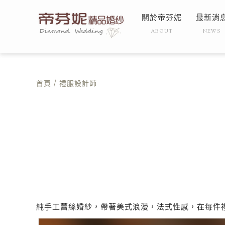
關於帝芬妮
最新消
ABOUT
NEWS
首頁
/
禮服設計師
純手工蕾絲婚紗，帶著美式浪漫，法式性感，在每件