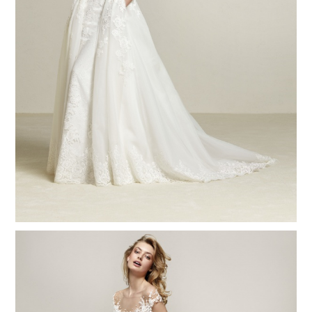
撥打
CONTACT
諮詢
CONSULTATION
地址
ADDRESS