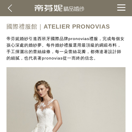
國際禮服館｜ATELIER PRONOVIAS
帝芬妮婚紗引進西班牙國際品牌pronovias禮服，完成每個女
孩心深處的婚紗夢。每件婚紗禮服選用最頂級的綢緞布料，
手工揮灑出的蕾絲線條，每一朵蕾絲花瓣，都傳達著設計師
的細膩，也代表著pronovias從一而終的信念。
關於帝芬妮
ABOUT
海外
OVERSEA