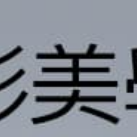
撥打
CONTACT
諮詢
CONSULTATION
地址
ADDRESS