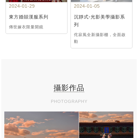
2024-01-29
2024-01-05
東方婚囍漢服系列
沉靜式·光影美學攝影系
列
傳世嫁衣限量開鏡
侘寂風全新攝影棚，全面啟
動
攝影作品
PHOTOGRAPHY