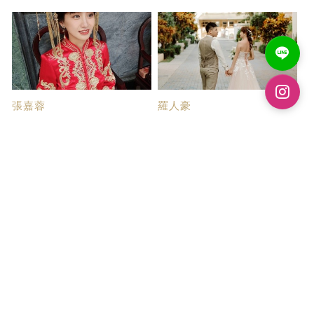
張嘉蓉
羅人豪
超推帝芬妮婚紗
婚紗攝影
在網路上看到帝芬妮的作品後，
對於第一次拍攝的新人來說，真
決定先去諮詢，...
的很感謝帝芬妮...
吳佳軒
蔡佩真
帝芬妮婚紗分享
婚紗攝影棒棒的👍