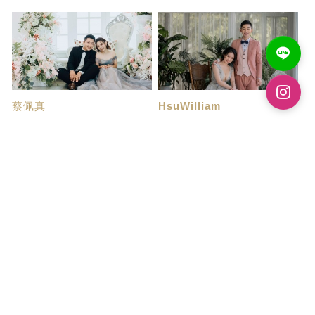
蔡佩真
HsuWilliam
婚紗攝影棒棒的👍
評價
這次的婚紗拍攝讓我們體驗了一
從我們決定好2個月內結婚 就開
段充滿感動與美...
始瘋狂的找婚紗...
吳昱豪
邱郁婷
拍婚紗首推帝芬妮
婚紗照