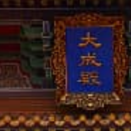
撥打
CONTACT
諮詢
CONSULTATION
地址
ADDRESS