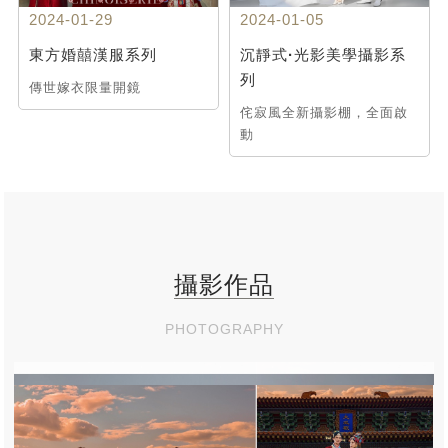
2024-01-29
2024-01-05
東方婚囍漢服系列
沉靜式·光影美學攝影系
列
傳世嫁衣限量開鏡
侘寂風全新攝影棚，全面啟
動
攝影作品
PHOTOGRAPHY