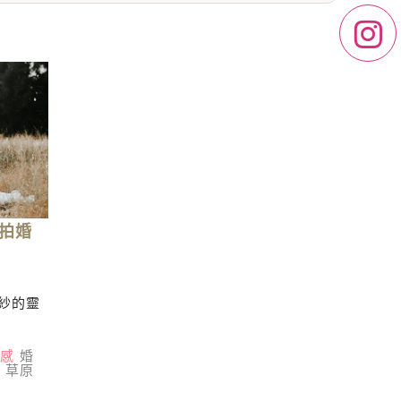
拍婚
紗的靈
感
婚
草原