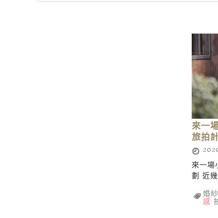
來一
旅拍
2020
來一場
劃 近幾
婚
感