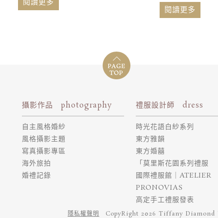
閱讀更多
閱讀更多
攝影作品 photography
禮服設計師 dress
自主風格婚紗
時光花語白紗系列
風格攝影主題
東方雅韻
寫真攝影專區
東方婚囍
海外旅拍
「莫里斯花園系列禮服
婚禮記錄
國際禮服館｜ATELIER
PRONOVIAS
高定手工禮服發表
隱私權聲明
CopyRight 2026 Tiffany Diamond 