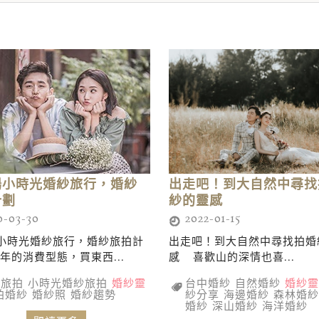
出走吧！到大自然中尋找
場小時光婚紗旅行，婚紗
紗的靈感
計劃
2022-01-15
-03-30
出走吧！到大自然中尋找拍婚
小時光婚紗旅行，婚紗旅拍計
感 喜歡山的深情也喜...
年的消費型態，買東西...
台中婚紗
自然婚紗
婚紗靈
紗旅拍
小時光婚紗旅拍
婚紗靈
紗分享
海邊婚紗
森林婚紗
拍婚紗
婚紗照
婚紗趨勢
婚紗
深山婚紗
海洋婚紗