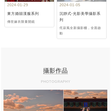
2024-01-29
2024-01-05
東方婚囍漢服系列
沉靜式·光影美學攝影系
列
傳世嫁衣限量開鏡
侘寂風全新攝影棚，全面啟
動
攝影作品
PHOTOGRAPHY