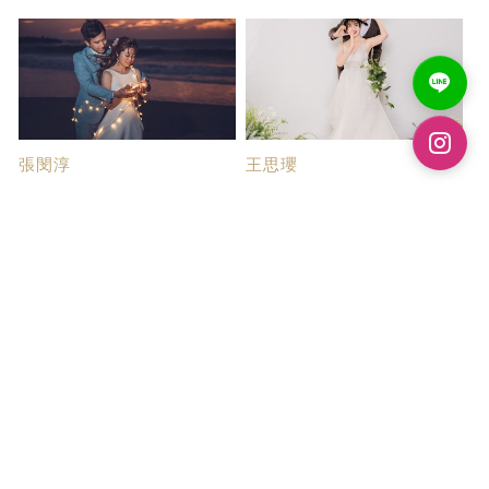
張閔淳
王思瓔
互動性婚紗~
拍婚紗初體驗
攝影：揚sir 造型：冠朵老師 門
第一次參加婚紗展就介紹了帝芬
市：燕青 人生...
妮婚紗，當天就...
張雅雯
吳昱豪
婚紗拍攝心得
拍婚紗首推帝芬妮