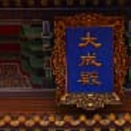
撥打
CONTACT
諮詢
CONSULTATION
地址
ADDRESS