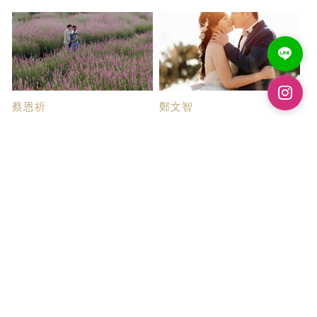
蔡恩祈
鄭文智
婚紗攝影
婚紗攝影
門市人員：如玉姐 造型師：曉
一開始在對於結婚還沒有頭緒的
珮老師 攝影師：...
情況下來到婚禮...
林岳聖
蔡慧諼
很棒的一次體驗
經典品牌如預期的...