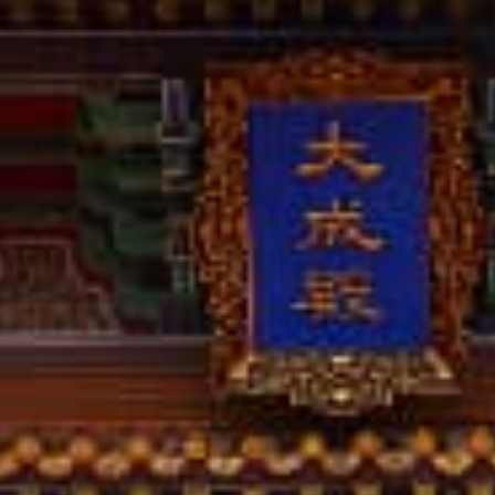
撥打
CONTACT
諮詢
CONSULTATION
地址
ADDRESS