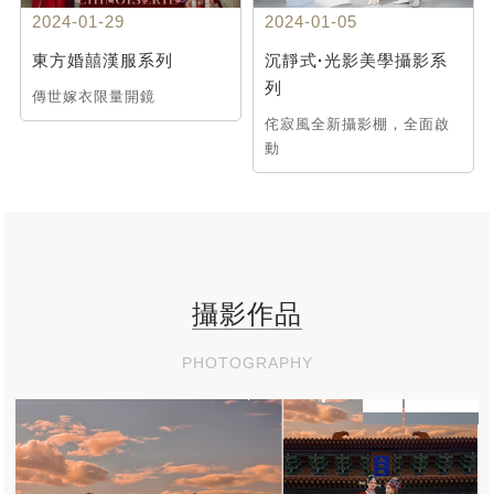
2024-01-29
2024-01-05
東方婚囍漢服系列
沉靜式·光影美學攝影系
列
傳世嫁衣限量開鏡
侘寂風全新攝影棚，全面啟
動
攝影作品
PHOTOGRAPHY