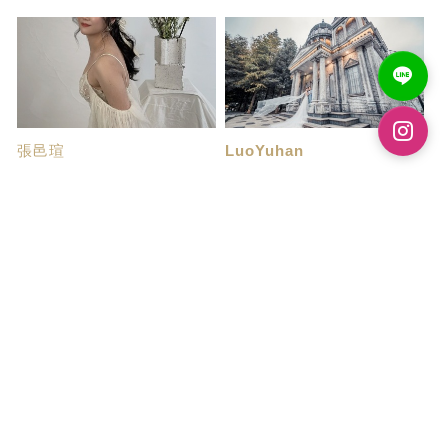
張邑瑄
LuoYuhan
超級推薦的婚紗店
人生大事
在婚禮籌備的過程中，我們選擇
人生大事走到了拍婚紗這站，回
了帝芬尼婚紗店...
想一年前開始做...
賴奕妡
張翊致
婚紗照分享
唯美又俏皮的婚紗