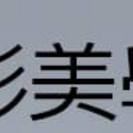
撥打
CONTACT
諮詢
CONSULTATION
地址
ADDRESS