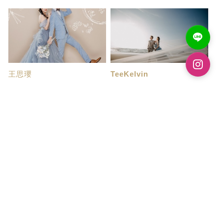
王思瓔
TeeKelvin
拍婚紗初體驗
这是一家有温度的...
第一次參加婚紗展就介紹了帝芬
老实说一向觉得不上镜的我们倆
妮婚紗，當天就...
担心我们拍出来...
LuoYuhan
WuYiChing
人生大事
攝影