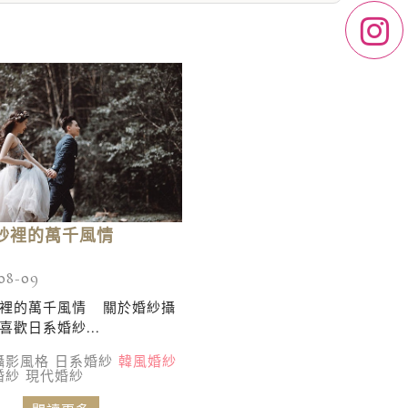
紗裡的萬千風情
08-09
裡的萬千風情 關於婚紗攝
喜歡日系婚紗...
攝影風格
日系婚紗
韓風婚紗
婚紗
現代婚紗