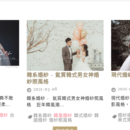
韓系婚紗 - 氣質韓式男女神婚
現代婚
紗照風格
2021-
2021-03-08
現代婚紗
經典不敗
韓系婚紗 - 氣質韓式男女神婚紗照風
影風格，
...
格 近年韓風潮...
婚紗
婚紗
台
韓系婚紗
韓風婚紗
韓式婚紗
韓
美式
國婚紗
婚紗照風格