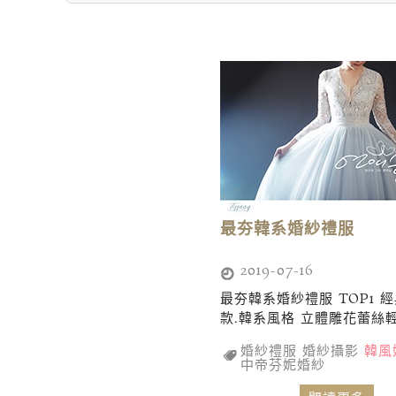
最夯韓系婚紗禮服
2019-07-16
最夯韓系婚紗禮服 TOP1 
款.韓系風格 立體雕花蕾絲輕柔
婚紗禮服
婚紗攝影
韓風
中帝芬妮婚紗